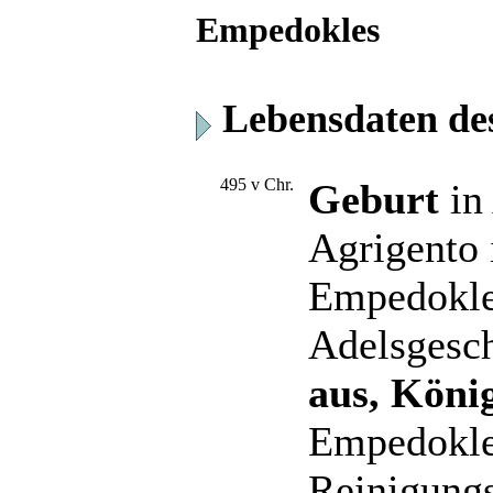
Empedokles
Lebensdaten de
495 v Chr.
Geburt
in
Agrigento 
Empedokle
Adelsgesc
aus, Köni
Empedokles
Reinigungs